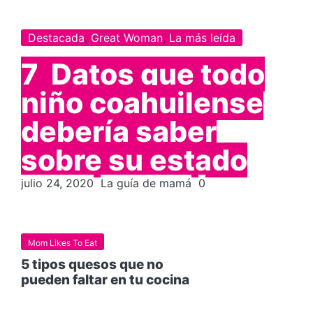
Destacada
,
Great Woman
,
La más leída
7 Datos que todo
niño coahuilense
debería saber
sobre su estado
julio 24, 2020
La guía de mamá
0
Mom Likes To Eat
5 tipos quesos que no
pueden faltar en tu cocina