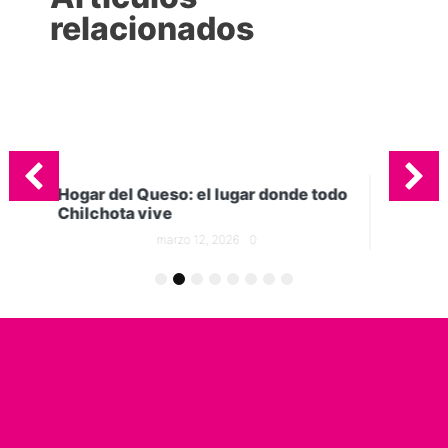
relacionados
e todo
5 tipos quesos que no pueden faltar
en tu cocina
marzo 5, 2026
0
1
2
3
4
5
6
7
8