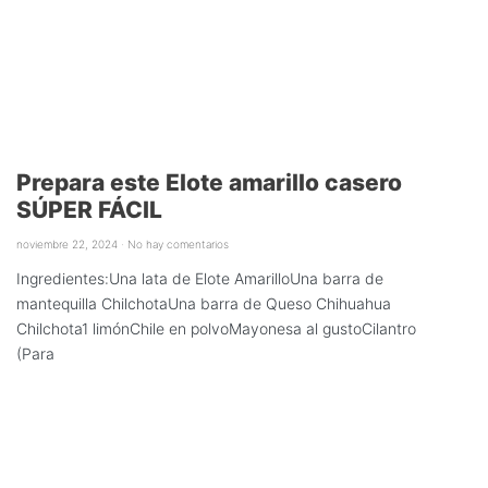
Prepara este Elote amarillo casero
SÚPER FÁCIL
noviembre 22, 2024
No hay comentarios
Ingredientes:Una lata de Elote AmarilloUna barra de
mantequilla ChilchotaUna barra de Queso Chihuahua
Chilchota1 limónChile en polvoMayonesa al gustoCilantro
(Para