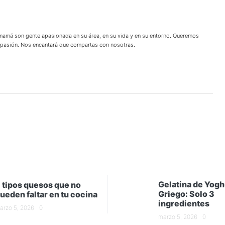
 mamá son gente apasionada en su área, en su vida y en su entorno. Queremos
u pasión. Nos encantará que compartas con nosotras.
Gelatina de Yogh
 tipos quesos que no
Griego: Solo 3
ueden faltar en tu cocina
ingredientes
arzo 5, 2026
0
marzo 5, 2026
0