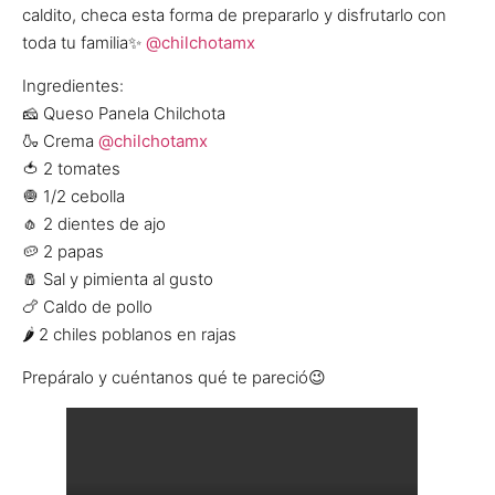
caldito, checa esta forma de prepararlo y disfrutarlo con
toda tu familia✨
@chilchotamx
Ingredientes:
🧀 Queso Panela Chilchota
🍶 Crema
@chilchotamx
🍅 2 tomates
🧅 1/2 cebolla
🧄 2 dientes de ajo
🥔 2 papas
🧂 Sal y pimienta al gusto
🍗 Caldo de pollo
🌶️ 2 chiles poblanos en rajas
Prepáralo y cuéntanos qué te pareció😉