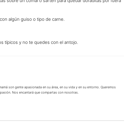
tas sobre un comal o sartén para quedar doraditas por fuera
con algún guiso o tipo de carne.
os típicos y no te quedes con el antojo.
 mamá son gente apasionada en su área, en su vida y en su entorno. Queremos
u pasión. Nos encantará que compartas con nosotras.