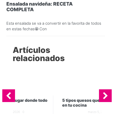
Ensalada navideña: RECETA
COMPLETA
Esta ensalada se va a convertir en la favorita de todos
en estas fechas🤩 Con
Artículos
relacionados
odo
5 tipos quesos que no pueden faltar
Gel
en tu cocina
in
marzo 5, 2026
0