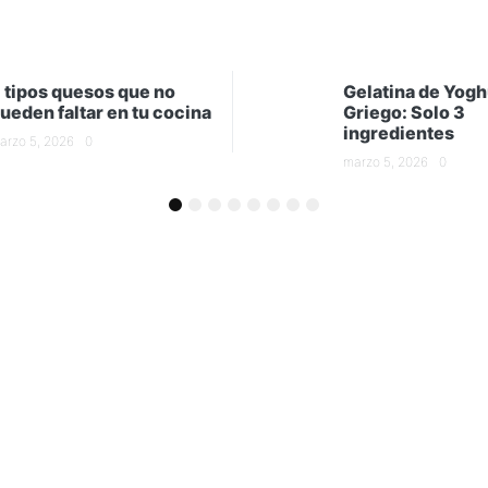
 tipos quesos que no
Gelatina de Yogh
ueden faltar en tu cocina
Griego: Solo 3
ingredientes
arzo 5, 2026
0
marzo 5, 2026
0
1
2
3
4
5
6
7
8