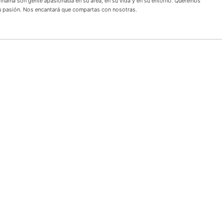
 mamá son gente apasionada en su área, en su vida y en su entorno. Queremos
tu pasión. Nos encantará que compartas con nosotras.