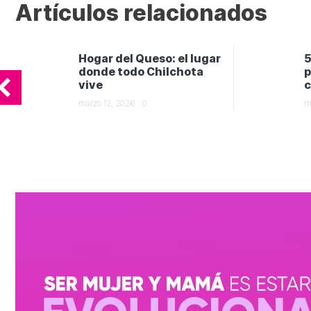
Artículos relacionados
Hogar del Queso: el lugar
5
donde todo Chilchota
p
vive
c
marzo 12, 2026
0
m