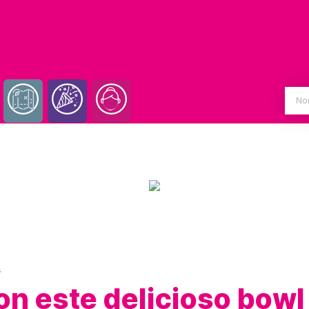
s
n este delicioso bowl