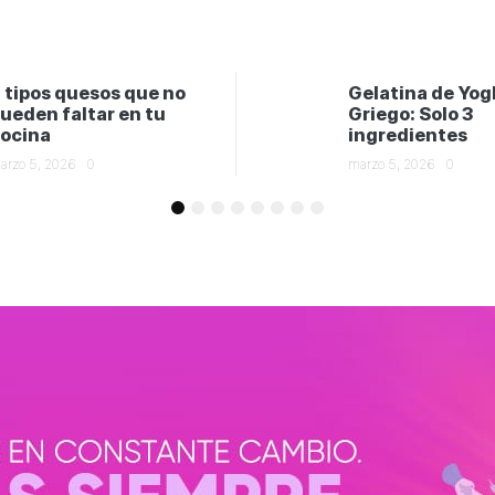
 tipos quesos que no
Gelatina de Yog
ueden faltar en tu
Griego: Solo 3
ocina
ingredientes
arzo 5, 2026
0
marzo 5, 2026
0
1
2
3
4
5
6
7
8