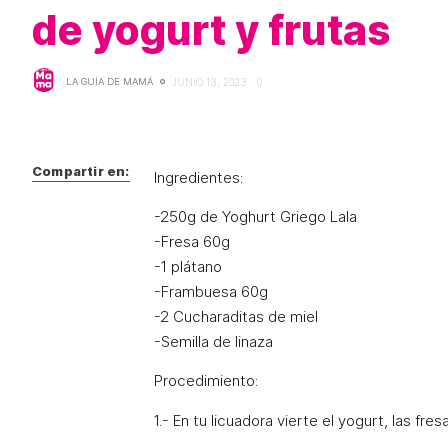
de yogurt y frutas
LA GUÍA DE MAMÁ
JUNIO 13, 2023
0
Compartir en:
Ingredientes:
-250g de Yoghurt Griego Lala
-Fresa 60g
-1 plátano
-Frambuesa 60g
-2 Cucharaditas de miel
-Semilla de linaza
Procedimiento:
1.- En tu licuadora vierte el yogurt, las fresa