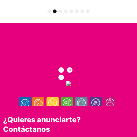
1
2
3
4
5
6
7
8
¿Quieres anunciarte?
Contáctanos