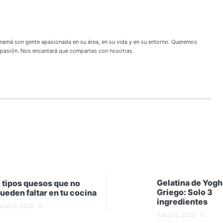
 mamá son gente apasionada en su área, en su vida y en su entorno. Queremos
u pasión. Nos encantará que compartas con nosotras.
Gelatina de Yogh
 tipos quesos que no
Griego: Solo 3
ueden faltar en tu cocina
ingredientes
arzo 5, 2026
0
marzo 5, 2026
0