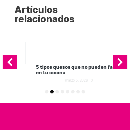
Artículos
relacionados
5 tipos quesos que no pueden faltar
en tu cocina
marzo 5, 2026
0
Ge
in
1
2
3
4
5
6
7
8