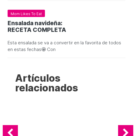
Mom Likes To Eat
Ensalada navideña:
RECETA COMPLETA
Esta ensalada se va a convertir en la favorita de todos
en estas fechas🤩 Con
Artículos
relacionados
5 tipos quesos que no pueden faltar
en tu cocina
marzo 5, 2026
0