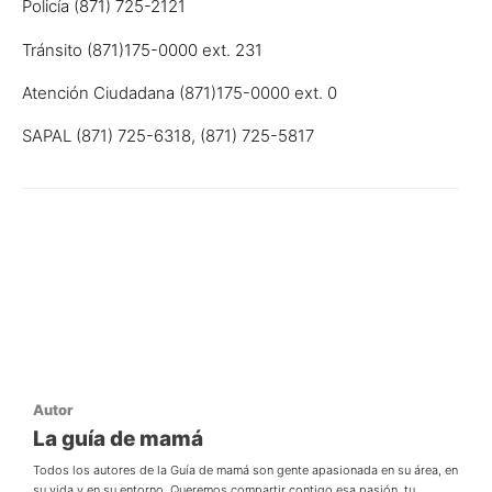
Policía (871) 725-2121
Tránsito (871)175-0000 ext. 231
Atención Ciudadana (871)175-0000 ext. 0
SAPAL (871) 725-6318, (871) 725-5817
Autor
La guía de mamá
Todos los autores de la Guía de mamá son gente apasionada en su área, en
su vida y en su entorno. Queremos compartir contigo esa pasión, tu