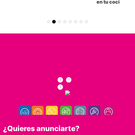
en tu cocina
marzo 5, 2026
0
1
2
3
4
5
6
7
8
¿Quieres anunciarte?