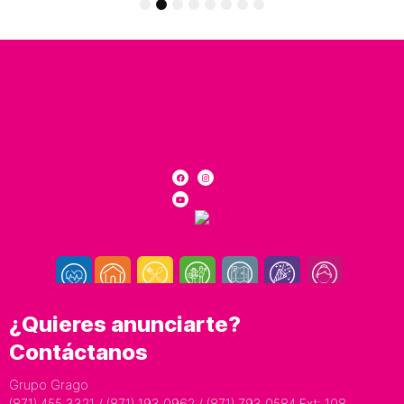
1
2
3
4
5
6
7
8
¿Quieres anunciarte?
Contáctanos
Grupo Grago
(871) 455 3321 / (871) 193 0962 / (871) 793 0584 Ext: 108