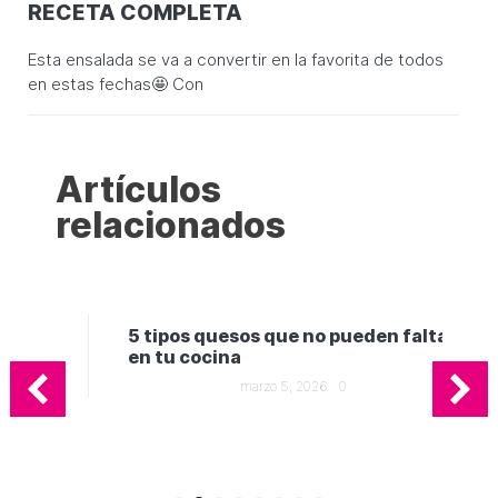
RECETA COMPLETA
Esta ensalada se va a convertir en la favorita de todos
en estas fechas🤩 Con
Artículos
relacionados
5 tipos quesos que no pueden faltar
en tu cocina
marzo 5, 2026
0
Ge
in