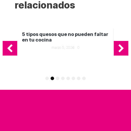
relacionados
5 tipos quesos que no pueden faltar
en tu cocina
marzo 5, 2026
0
Ge
in
1
2
3
4
5
6
7
8