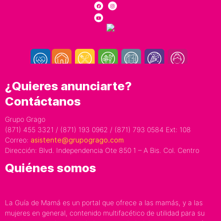
¿Quieres anunciarte?
Contáctanos
Grupo Grago
(871) 455 3321 / (871) 193 0962 / (871) 793 0584 Ext: 108
Correo:
asistente@grupogrago.com
Dirección: Blvd. Independencia Ote 850 1 – A Bis. Col. Centro
Quiénes somos
La Guía de Mamá es un portal que ofrece a las mamás, y a las
mujeres en general, contenido multifacético de utilidad para su