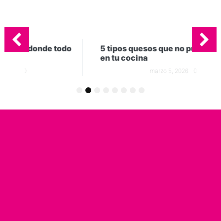
odo
5 tipos quesos que no pueden faltar
Gel
en tu cocina
in
marzo 5, 2026
0
1
2
3
4
5
6
7
8