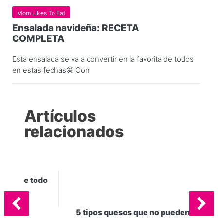
Mom Likes To Eat
Ensalada navideña: RECETA
COMPLETA
Esta ensalada se va a convertir en la favorita de todos
en estas fechas🤩 Con
Artículos
relacionados
odo
5 tipos quesos que no pueden faltar
en tu cocina
marzo 5, 2026
0
Gel