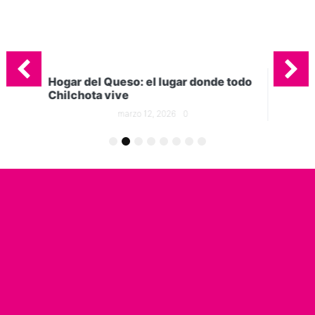
onde todo
5 tipos quesos que no pueden faltar
en tu cocina
marzo 5, 2026
0
1
2
3
4
5
6
7
8