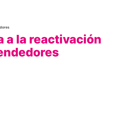
edores
a la reactivación
endedores