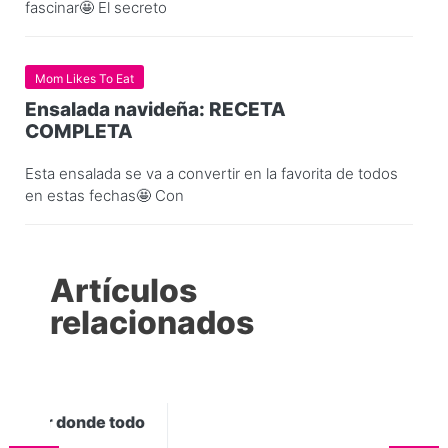
fascinar🤩 El secreto
Mom Likes To Eat
Ensalada navideña: RECETA
COMPLETA
Esta ensalada se va a convertir en la favorita de todos
en estas fechas🤩 Con
Artículos
relacionados
odo
5 tipos quesos que no pueden faltar
en tu cocina