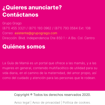
¿Quieres anunciarte?
Contáctanos
Grupo Grago
(871) 455 3321 / (871) 193 0962 / (871) 793 0584 Ext: 108
Correo:
asistente@grupogrago.com
Dirección: Blvd. Independencia Ote 850 1 – A Bis. Col. Centro
Quiénes somos
La Guía de Mamá es un portal que ofrece a las mamás, y a las
mujeres en general, contenido multifacético de utilidad para su
vida diaria, en el camino de la maternidad, del amor propio, así
como del cuidado y atención para las personas que le rodean.
Copyright ® Todos los derechos reservados 2020.
Aviso legal | Aviso de privacidad | Política de cookies.