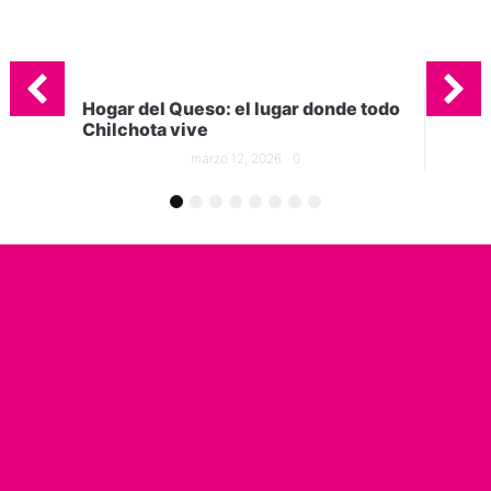
onde todo
5 tipos quesos que no pueden faltar
en tu cocina
marzo 5, 2026
0
1
2
3
4
5
6
7
8