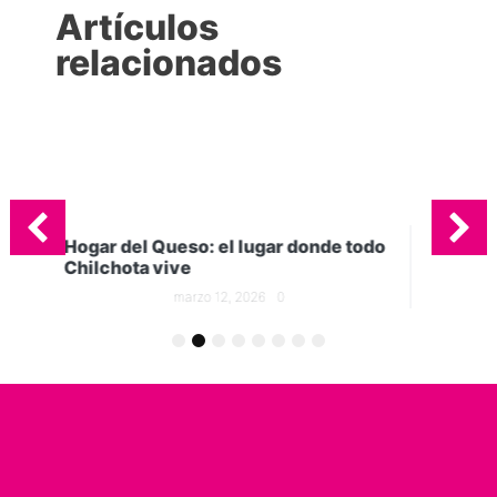
Artículos
relacionados
donde todo
5 tipos quesos que no pueden faltar
en tu cocina
marzo 5, 2026
0
1
2
3
4
5
6
7
8