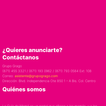
¿Quieres anunciarte?
Contáctanos
Grupo Grago
(871) 455 3321 / (871) 193 0962 / (871) 793 0584 Ext: 108
Correo:
asistente@grupogrago.com
Dirección: Blvd. Independencia Ote 850 1 – A Bis. Col. Centro
Quiénes somos
La Guía de Mamá es un portal que ofrece a las mamás, y a las