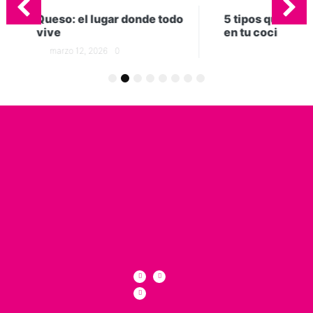
e todo
5 tipos quesos que no pueden faltar
en tu cocina
marzo 5, 2026
0
1
2
3
4
5
6
7
8