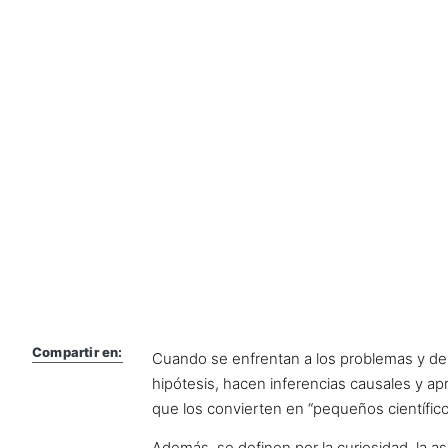
Compartir en:
Cuando se enfrentan a los problemas y deb
hipótesis, hacen inferencias causales y apr
que los convierten en “pequeños científico
Además, se definen por la curiosidad, la a