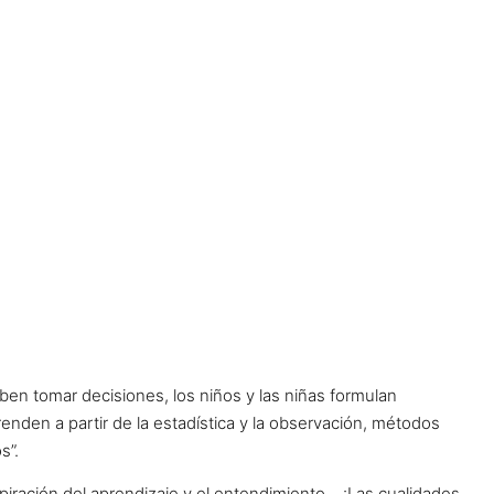
en tomar decisiones, los niños y las niñas formulan
enden a partir de la estadística y la observación, métodos
s”.
spiración del aprendizaje y el entendimiento… ¡Las cualidades