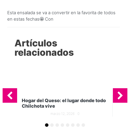
Esta ensalada se va a convertir en la favorita de todos
en estas fechas🤩 Con
Artículos
relacionados
de todo
5 tipos quesos que no pueden faltar
en tu cocina
marzo 5, 2026
0
1
2
3
4
5
6
7
8