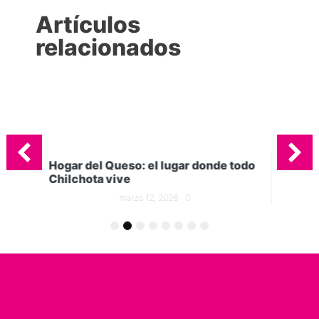
Artículos
relacionados
e todo
5 tipos quesos que no pueden faltar
en tu cocina
marzo 5, 2026
0
1
2
3
4
5
6
7
8