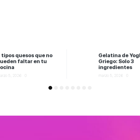
 tipos quesos que no
Gelatina de Yog
ueden faltar en tu
Griego: Solo 3
ocina
ingredientes
arzo 5, 2026
0
marzo 5, 2026
0
1
2
3
4
5
6
7
8