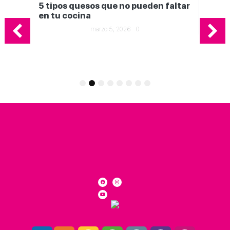
5 tipos quesos que no pueden faltar
en tu cocina
marzo 5, 2026
0
Ge
in
1
2
3
4
5
6
7
8