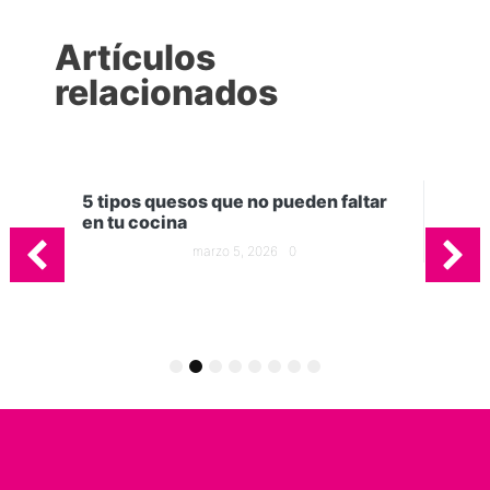
Artículos
relacionados
odo
5 tipos quesos que no pueden faltar
en tu cocina
marzo 5, 2026
0
Gel
in
1
2
3
4
5
6
7
8