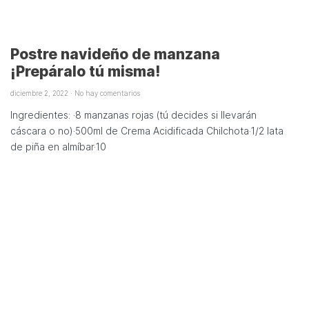
Postre navideño de manzana
¡Prepáralo tú misma!
diciembre 2, 2022
No hay comentarios
Ingredientes: ·8 manzanas rojas (tú decides si llevarán
cáscara o no)·500ml de Crema Acidificada Chilchota·1/2 lata
de piña en almíbar·10