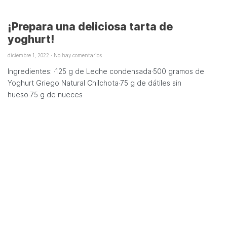
¡Prepara una deliciosa tarta de
yoghurt!
diciembre 1, 2022
No hay comentarios
Ingredientes: ·125 g de Leche condensada·500 gramos de
Yoghurt Griego Natural Chilchota·75 g de dátiles sin
hueso·75 g de nueces