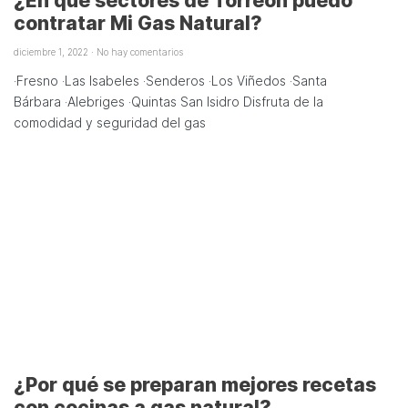
¿En qué sectores de Torreón puedo
contratar Mi Gas Natural?
diciembre 1, 2022
No hay comentarios
·Fresno ·Las Isabeles ·Senderos ·Los Viñedos ·Santa
Bárbara ·Alebriges ·Quintas San Isidro Disfruta de la
comodidad y seguridad del gas
¿Por qué se preparan mejores recetas
con cocinas a gas natural?