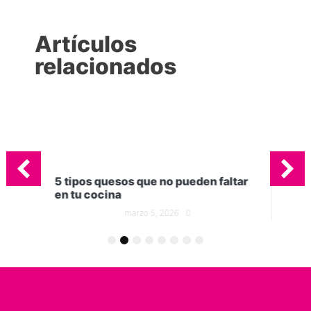
Artículos
relacionados
odo
5 tipos quesos que no pueden faltar
en tu cocina
marzo 5, 2026
0
Gel
in
1
2
3
4
5
6
7
8