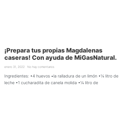
¡Prepara tus propias Magdalenas
caseras! Con ayuda de MiGasNatural.
enero 31, 2022
No hay comentarios
Ingredientes: •4 huevos •la ralladura de un limón •¼ litro de
leche •1 cucharadita de canela molida •¼ litro de