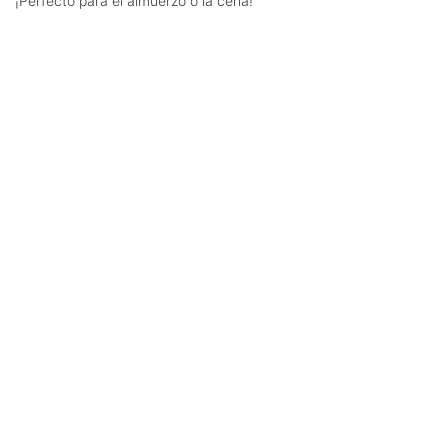
¡Perfecto para el almuerzo o la cena!